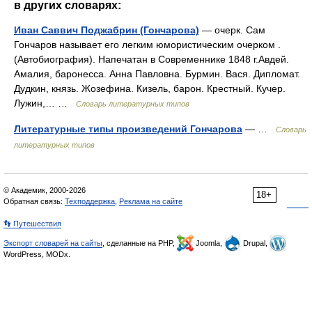
в других словарях:
Иван Саввич Поджабрин (Гончарова)
— очерк. Сам
Гончаров называет его легким юмористическим очерком .
(Автобиография). Напечатан в Современнике 1848 г.Авдей.
Амалия, баронесса. Анна Павловна. Бурмин. Вася. Дипломат.
Дудкин, князь. Жозефина. Кизель, барон. Крестный. Кучер.
Лужин,… …
Словарь литературных типов
Литературные типы произведений Гончарова
— …
Словарь
литературных типов
© Академик, 2000-2026
18+
Обратная связь:
Техподдержка
,
Реклама на сайте
👣 Путешествия
Экспорт словарей на сайты
, сделанные на PHP,
Joomla,
Drupal,
WordPress, MODx.