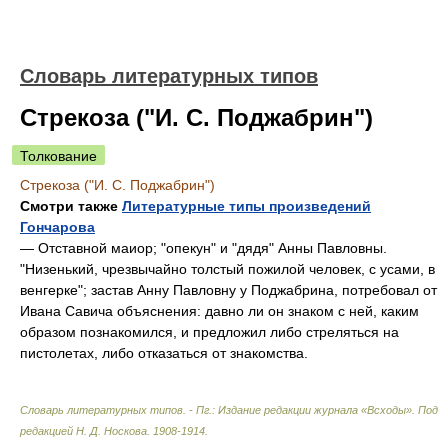
Словарь литературных типов
Стрекоза ("И. С. Поджабрин")
Толкование
Стрекоза ("И. С. Поджабрин")
Смотри также
Литературные типы произведений
Гончарова
— Отставной маиор; "опекун" и "дядя" Анны Павловны.
"Низенький, чрезвычайно толстый пожилой человек, с усами, в
венгерке"; застав Анну Павловну у Поджабрина, потребовал от
Ивана Савича объяснения: давно ли он знаком с ней, каким
образом познакомился, и предложил либо стреляться на
пистолетах, либо отказаться от знакомства.
Словарь литературных типов. - Пг.: Издание редакции журнала «Всходы»
.
Под
редакцией Н. Д. Носкова
.
1908-1914
.