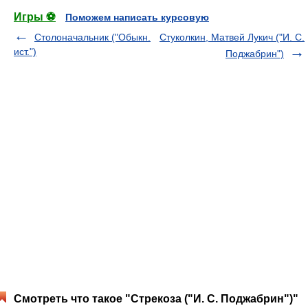
Игры ⚽
Поможем написать курсовую
Столоначальник ("Обыкн.
Стуколкин, Матвей Лукич ("И. С.
ист.")
Поджабрин")
Смотреть что такое "Стрекоза ("И. С. Поджабрин")"